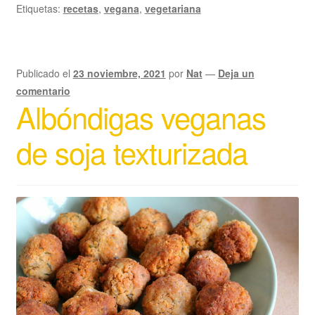
Etiquetas:
recetas
,
vegana
,
vegetariana
Publicado el
23 noviembre, 2021
por
Nat
—
Deja un
comentario
Albóndigas veganas
de soja texturizada