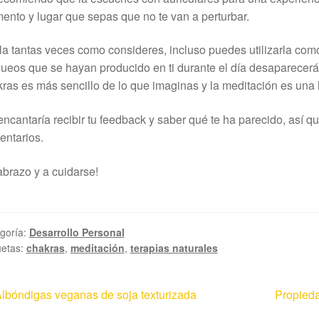
nto y lugar que sepas que no te van a perturbar.
a tantas veces como consideres, incluso puedes utilizarla como r
ueos que se hayan producido en ti durante el día desaparecer
ras es más sencillo de lo que imaginas y la meditación es una
ncantaría recibir tu feedback y saber qué te ha parecido, así q
ntarios.
brazo y a cuidarse!
goría:
Desarrollo Personal
uetas:
chakras
,
meditación
,
terapias naturales
avegación
nterior:
Siguient
lbóndigas veganas de soja texturizada
Propieda