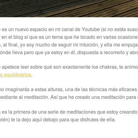
 es un nuevo espacio en mi canal de Youtube (si no estás suscr
 en el blog sí que es un tema que he tocado en varias ocasion
, al final, yo soy mucho de seguir mi intuición, y ella me emp
ónde lleva pero que ya estoy en él, dispuesta a recorrerlo y abr
e apetece leer sobre qué son exactamente los chakras, te animo
 equilibrarlos.
 imaginarás a estas alturas, una de las técnicas más eficaces 
ediante al meditación. Así que he creado una meditación para el
 es la primera de una serie de meditaciones que estoy creando, 
ién) te la dejo aquí debajo para que disfrutes de ella.