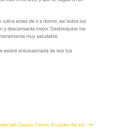
utina antes de ir a dormir, así todos los
án y descansarás mejor. Desbloquear los
 herramienta muy saludable.
ue estaré entusiasmada de leer tus
e:
des del Cuarzo Citrino. El poder del sol.