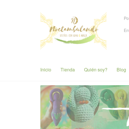
Ir
Ir
Po
a
al
la
contenido
En
navegación
Inicio
Tienda
Quién soy?
Blog