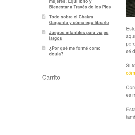
mujeres: Equilibrio y
Bienestar a Través de los Pies
Todo sobre el Chakra
Garganta y cómo equilibrarlo
Este
Juegos infantiles para viajes
aquí
largos
pero
¿Por qué me formé como
sé d
doula?
Si t
cómo
Carrito
Como
es m
Esta
tamb