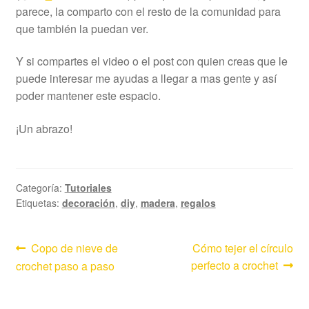
parece, la comparto con el resto de la comunidad para
que también la puedan ver.
Y si compartes el video o el post con quien creas que le
puede interesar me ayudas a llegar a mas gente y así
poder mantener este espacio.
¡Un abrazo!
Categoría:
Tutoriales
Etiquetas:
decoración
,
diy
,
madera
,
regalos
Navegación
Anterior:
Siguiente:
Copo de nieve de
Cómo tejer el círculo
perfecto a crochet
crochet paso a paso
de
entradas