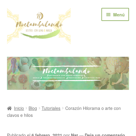
Ir
Ir
Menú
a
al
la
contenido
navegación
Inicio
Tienda
Quién soy?
Blog
Inicio
Blog
Tutoriales
Corazón Hilorama o arte con
clavos e hilos
Servicios
Contacto
Publicado el
6 febrero, 2021
por
Nat
—
Deja un comentario