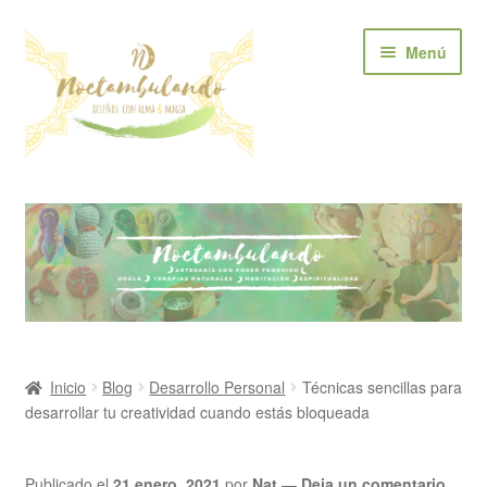
Ir
Ir
Menú
a
al
la
contenido
navegación
Inicio
Tienda
Quién soy?
Blog
Inicio
Blog
Desarrollo Personal
Técnicas sencillas para
desarrollar tu creatividad cuando estás bloqueada
Servicios
Contacto
Publicado el
21 enero, 2021
por
Nat
—
Deja un comentario