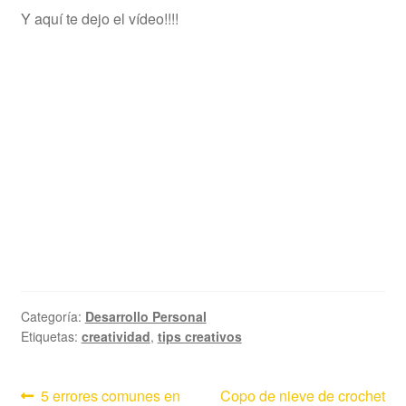
Y aquí te dejo el vídeo!!!!
Categoría:
Desarrollo Personal
Etiquetas:
creatividad
,
tips creativos
Navegación
Anterior:
Siguiente:
5 errores comunes en
Copo de nieve de crochet