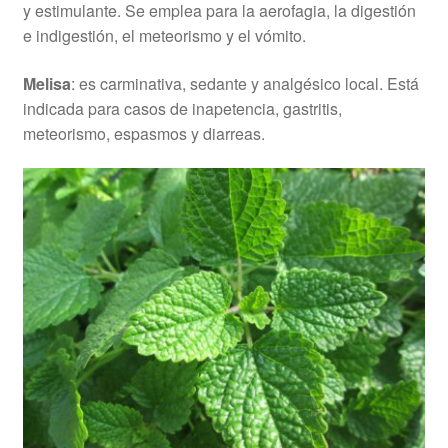
y estimulante. Se emplea para la aerofagia, la digestión
e indigestión, el meteorismo y el vómito.
Melisa
: es carminativa, sedante y analgésico local. Está
indicada para casos de inapetencia, gastritis,
meteorismo, espasmos y diarreas.