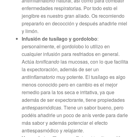
antiinflamatorio
natural, así como para combatir
enfermedades respiratorias. Por todo esto el
jengibre es nuestro gran aliado. Os recomiendo
prepararlo en decocción y después añadirle miel
y limón.
Infusión de tusílago y gordolobo
:
personalmente, el gordolobo lo utilizo en
cualquier infusión para resfriados en general.
Actúa
tonificando
las mucosas, con lo que facilita
la expectoración, además de ser un
antiinflamatorio
muy potente. El tusílago es algo
menos conocido pero en cambio es el mejor
remedio para la tos seca e irritativa, ya que
además de ser expectorante, tiene propiedades
antiespasmódicas
. Tiene un sabor bueno, pero
podéis añadirle un poco de anís verde para darle
más sabor y además potenciar el efecto
antiespasmódico y
relajante
.