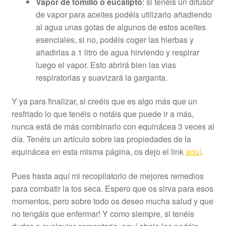
Vapor de tomillo o eucalipto
: si tenéis un difusor
de vapor para aceites podéis utilizarlo añadiendo
al agua unas gotas de algunos de estos aceites
esenciales, si no, podéis coger las hierbas y
añadirlas a 1 litro de agua hirviendo y respirar
luego el vapor. Esto abrirá bien las vias
respiratorias y suavizará la garganta.
Y ya para finalizar, si creéis que es algo más que un
resfriado lo que tenéis o notáis que puede ir a más,
nunca está de más combinarlo con equinácea 3 veces al
día. Tenéis un artículo sobre las propiedades de la
equinácea en esta misma página, os dejo el link
aquí
.
Pues hasta aquí mi recopilatorio de mejores remedios
para combatir la tos seca. Espero que os sirva para esos
momentos, pero sobre todo os deseo mucha salud y que
no tengáis que enfermar! Y como siempre, si tenéis