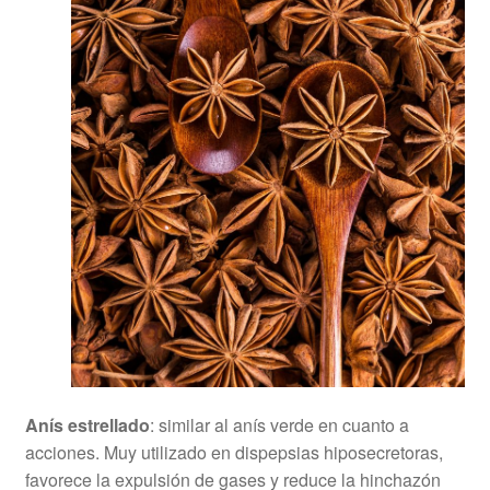
Anís estrellado
: similar al anís verde en cuanto a
acciones. Muy utilizado en dispepsias hiposecretoras,
favorece la expulsión de gases y reduce la hinchazón