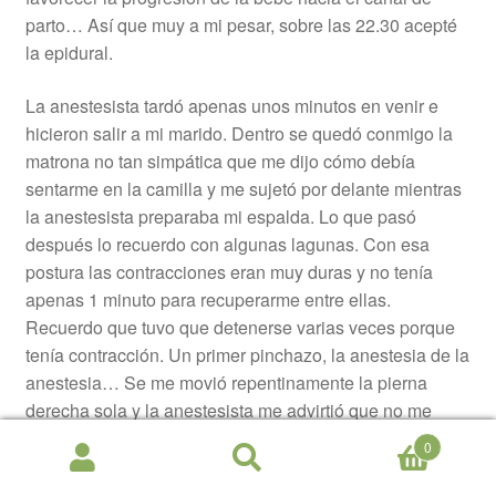
parto… Así que muy a mi pesar, sobre las 22.30 acepté
la epidural.
La anestesista tardó apenas unos minutos en venir e
hicieron salir a mi marido. Dentro se quedó conmigo la
matrona no tan simpática que me dijo cómo debía
sentarme en la camilla y me sujetó por delante mientras
la anestesista preparaba mi espalda. Lo que pasó
después lo recuerdo con algunas lagunas. Con esa
postura las contracciones eran muy duras y no tenía
apenas 1 minuto para recuperarme entre ellas.
Recuerdo que tuvo que detenerse varias veces porque
tenía contracción. Un primer pinchazo, la anestesia de la
anestesia… Se me movió repentinamente la pierna
derecha sola y la anestesista me advirtió que no me
moviera, pero no pude hacer nada, fue totalmente
0
involuntario, como si me hubiera tocado algún nervio. En
Buscar
Buscar
todo aquel momentazo rompí aguas… Llegó el momento
por: