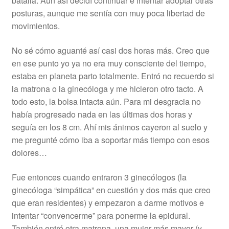
batalla. Aún así decidí continuar e intentar adoptar otras
posturas, aunque me sentía con muy poca libertad de
movimientos.
No sé cómo aguanté así casi dos horas más. Creo que
en ese punto yo ya no era muy consciente del tiempo,
estaba en planeta parto totalmente. Entró no recuerdo si
la matrona o la ginecóloga y me hicieron otro tacto. A
todo esto, la bolsa intacta aún. Para mi desgracia no
había progresado nada en las últimas dos horas y
seguía en los 8 cm. Ahí mis ánimos cayeron al suelo y
me pregunté cómo iba a soportar más tiempo con esos
dolores…
Fue entonces cuando entraron 3 ginecólogos (la
ginecóloga “simpática” en cuestión y dos más que creo
que eran residentes) y empezaron a darme motivos e
intentar “convencerme” para ponerme la epidural.
También entró otra matrona, una mujer más mayor (y