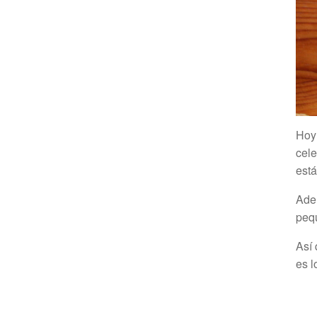
Hoy 
cele
está
Ade
pequ
Así 
es l