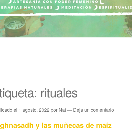
tiqueta:
rituales
licado el
1 agosto, 2022
por
Nat
—
Deja un comentario
ghnasadh y las muñecas de maíz