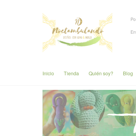
Ir
Ir
Po
a
al
la
contenido
En
navegación
Inicio
Tienda
Quién soy?
Blog