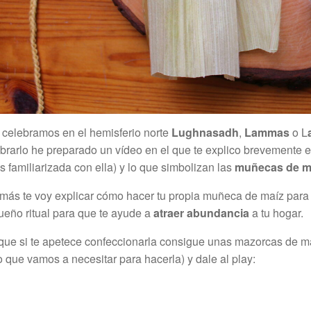
celebramos en el hemisferio norte
Lughnasadh
,
Lammas
o L
brarlo he preparado un vídeo en el que te explico brevemente en
s familiarizada con ella) y lo que simbolizan las
muñecas de m
más te voy explicar cómo hacer tu propia muñeca de maíz par
eño ritual para que te ayude a
atraer abundancia
a tu hogar.
que si te apetece confeccionarla consigue unas mazorcas de maí
o que vamos a necesitar para hacerla) y dale al play: