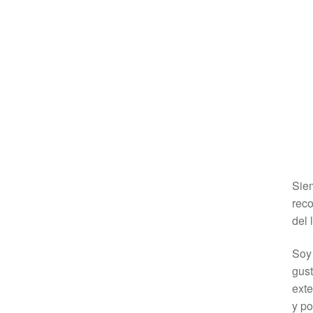
Siem
reco
del 
Soy 
gust
exte
y po