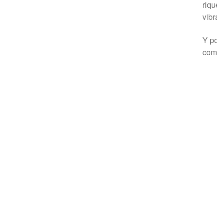
riqu
vibr
Y po
comp