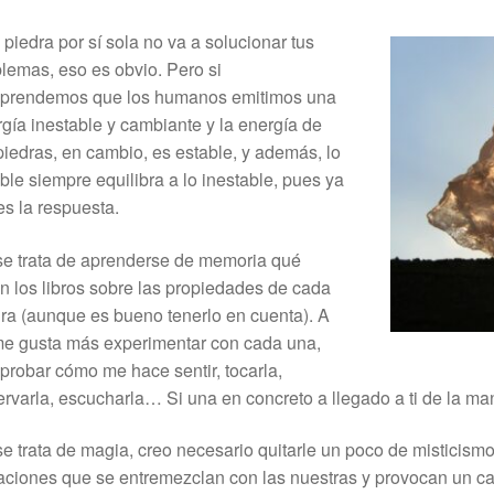
piedra por sí sola no va a solucionar tus
lemas, eso es obvio. Pero si
prendemos que los humanos emitimos una
gía inestable y cambiante y la energía de
piedras, en cambio, es estable, y además, lo
ble siempre equilibra a lo inestable, pues ya
es la respuesta.
e trata de aprenderse de memoria qué
n los libros sobre las propiedades de cada
ra (aunque es bueno tenerlo en cuenta). A
me gusta más experimentar con cada una,
robar cómo me hace sentir, tocarla,
rvarla, escucharla… Si una en concreto a llegado a ti de la ma
e trata de magia, creo necesario quitarle un poco de misticismo
aciones que se entremezclan con las nuestras y provocan un cam