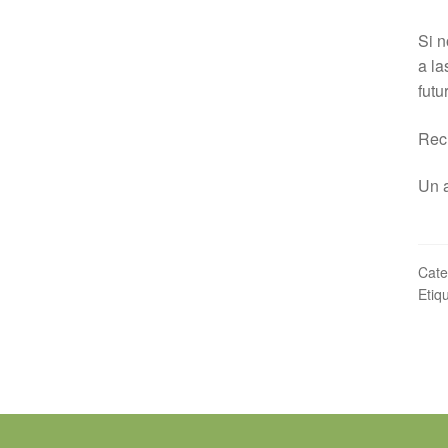
Si n
a la
futu
Rec
Un 
Cate
Etiq