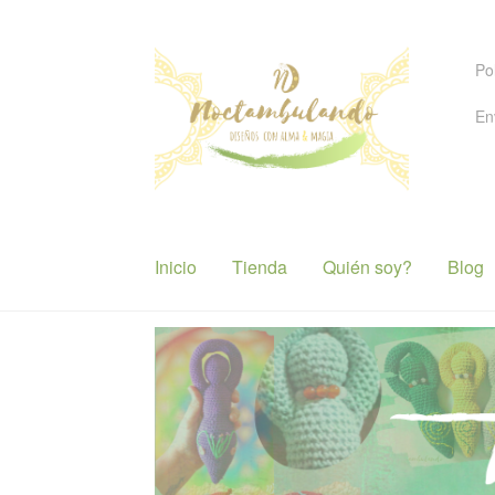
Ir
Ir
Po
a
al
la
contenido
En
navegación
Inicio
Tienda
Quién soy?
Blog