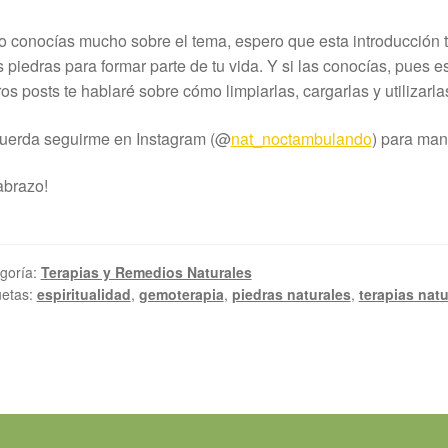
o conocías mucho sobre el tema, espero que esta introducción 
s piedras para formar parte de tu vida. Y si las conocías, pues
ros posts te hablaré sobre cómo limpiarlas, cargarlas y utilizarla
uerda seguirme en Instagram (@
nat_noctambulando
) para man
abrazo!
goría:
Terapias y Remedios Naturales
uetas:
espiritualidad
,
gemoterapia
,
piedras naturales
,
terapias natu