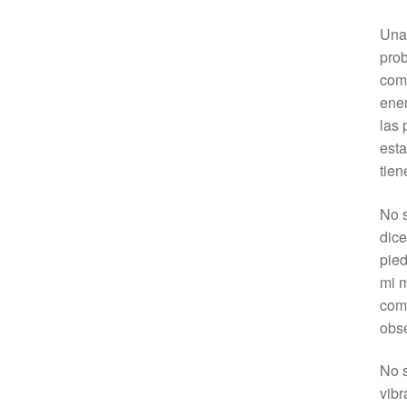
Una 
prob
com
ener
las 
esta
tien
No s
dice
pied
mi 
comp
obse
No s
vibr